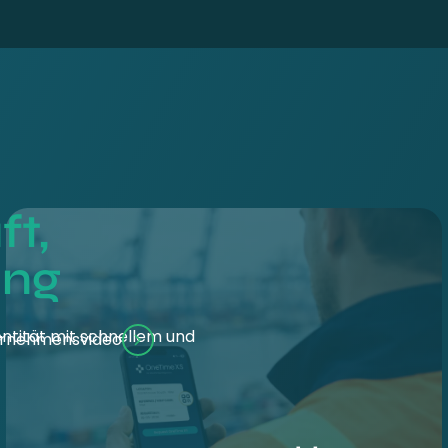
ft,
ang
entität mit schnellem und
rnehmensvideo