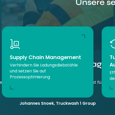
Unsere s
Supply Chain Management
T
Was unsere Kunden sagen
A
Verhindern Sie Ladungsdiebstähle
und setzen Sie auf
Ef
Prozessoptimierung
de
eit und keine Sorgen um die Abwicklung – das ist für uns 
Logistics."
Johannes
Snoek
,
Truckwash 1 Group