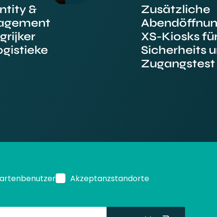
tity &
Zusätzliche
agement
Abendöffnun
grijker
XS-Kiosks fü
ogistieke
Sicherheits 
Zugangstest
Kartenbenutzer
Akzeptanzstandorte