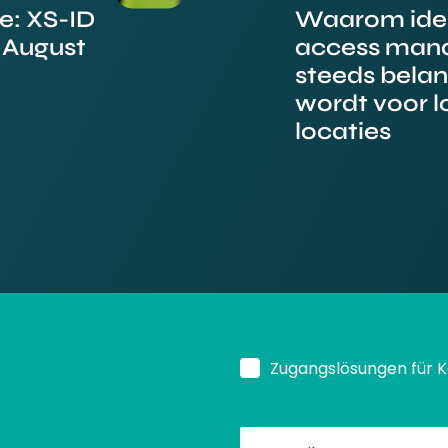
e: XS-ID
Waarom iden
 August
access man
steeds belan
wordt voor l
locaties
Zugangslösungen für 