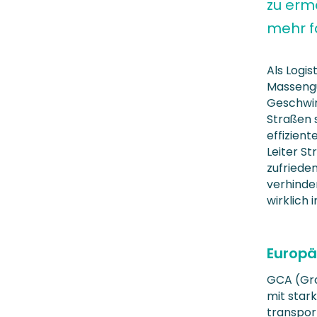
zu erm
mehr f
Als Logis
Massengü
Geschwind
Straßen 
effizient
Leiter S
zufriede
verhinde
wirklich 
Europäi
GCA (Gro
mit star
transport