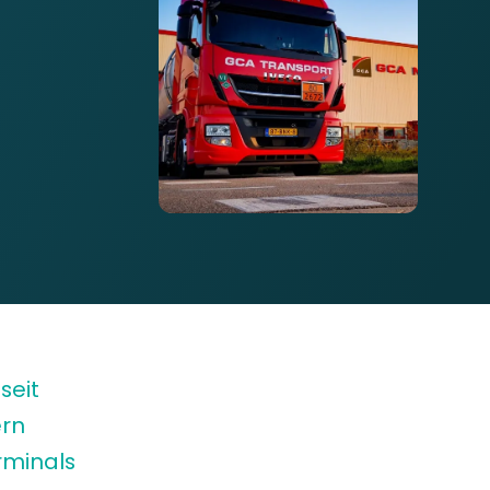
seit
ern
rminals