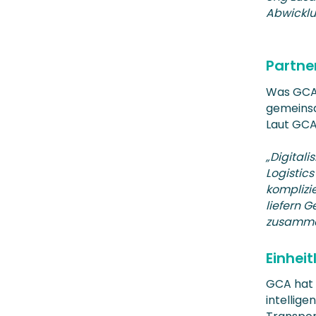
Abwicklu
Partner
Was GCA 
gemeinsa
Laut GCA 
„Digitali
Logistic
komplizie
liefern 
zusamme
Einhei
GCA hat e
intellige