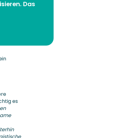
isieren. Das
ein
ere
chtig es
sen
nsame
terhin
gistische