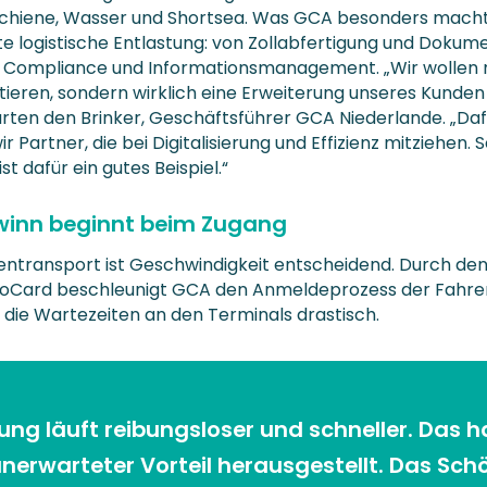
Schiene, Wasser und Shortsea. Was GCA besonders macht, 
e logistische Entlastung: von Zollabfertigung und Dokum
zu Compliance und Informationsmanagement. „Wir wollen 
tieren, sondern wirklich eine Erweiterung unseres Kunden 
rten den Brinker, Geschäftsführer GCA Niederlande. „Daf
r Partner, die bei Digitalisierung und Effizienz mitziehen. 
ist dafür ein gutes Beispiel.“
winn beginnt beim Zugang
entransport ist Geschwindigkeit entscheidend. Durch den
oCard beschleunigt GCA den Anmeldeprozess der Fahre
t die Wartezeiten an den Terminals drastisch.
ng läuft reibungsloser und schneller. Das ha
 unerwarteter Vorteil herausgestellt. Das Sch