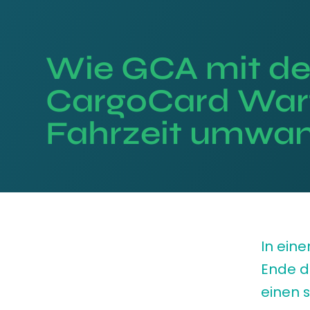
Wie GCA mit de
CargoCard Wart
Fahrzeit umwan
In eine
Ende d
einen 