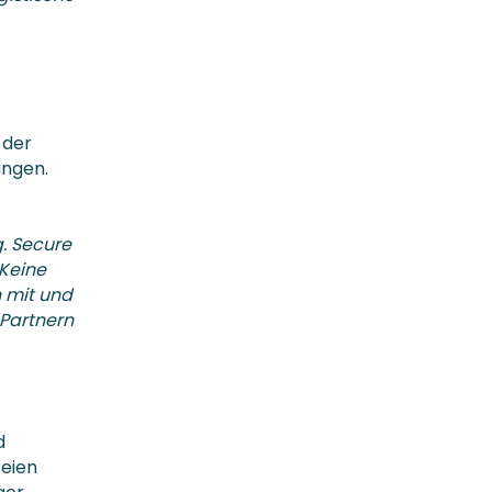
 der
ungen.
g. Secure
 Keine
n mit und
 Partnern
d
reien