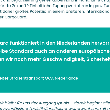
 und Digitalisierung gehen dabei Hand in Hand. Ein wichti
ür die Zukunft? Einheitliche Zugangsverfahren in ganz Eu
t daher großes Potenzial in einem breiteren, internationa
der CargoCard.
rd funktioniert in den Niederlanden hervor
lbe Standard auch an anderen europäische
en wir noch mehr Geschwindigkeit, Sicherhei
Leiter Straßentransport GCA Niederlande
eit bleibt für uns der Ausgangspunkt – damit beginnt alle
s zuverlässiger Logistikdienstleister weiterwachsen, mit 