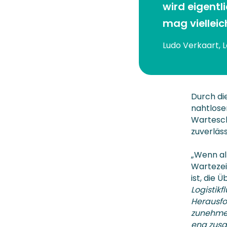
wird eigentl
mag vielleic
Ludo Verkaart, 
Durch di
nahtloser
Wartesch
zuverläss
„Wenn al
Wartezeit
ist, die
Logistik
Herausfo
zunehmen
eng zusa