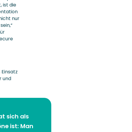
ist die
entation
nicht nur
sein,“
ür
Secure
 Einsatz
r und
t sich als
öne ist: Man