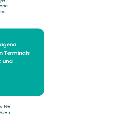
ger
ropa.
len
ragend.
n Terminals
t und
s. Wir
einem