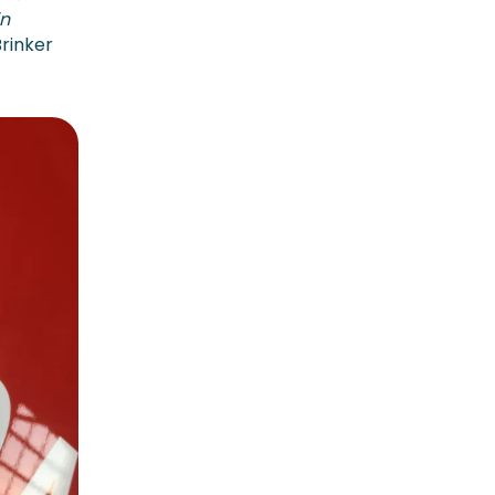
in
rinker