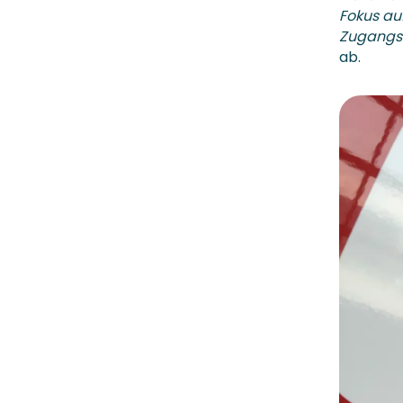
Fokus auf
Zugangss
ab.