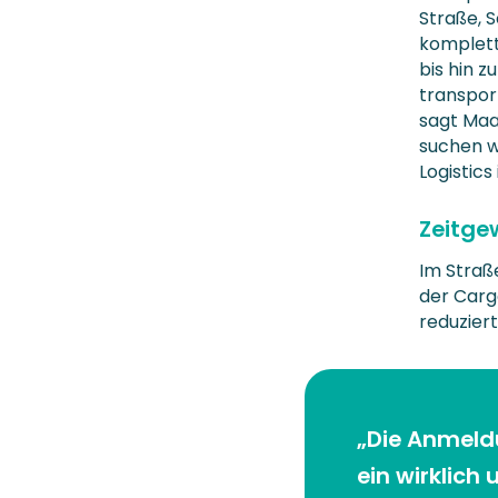
Straße, 
komplett
bis hin 
transpor
sagt Maa
suchen wi
Logistics 
Zeitge
Im Straß
der Carg
reduzier
„Die Anmeldu
ein wirklich