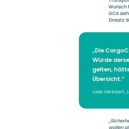
Transport
Wunsch f
GCA sieh
Einsatz 
„Die CargoCa
Würde derse
gelten, hätt
Übersicht.“
Ludo Verkaart, 
„Sicherh
wollen al