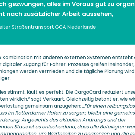
ich gezwungen, alles im Voraus gut zu organ
ht nach zusätzlicher Arbeit aussehen,
Leiter Straßentransport GCA Niederlande
e Kombination mit anderen externen Systemen entsteht 
 digitaler Zugang für Fahrer. Prozesse greifen ineinander,
langen werden vermieden und die tägliche Planung wird
iger.
les stimmt, läuft es perfekt. Die CargoCard reduziert uns
en wirklich,“ sagt Verkaart. Gleichzeitig betont er, wie wi
 Überlastung gemeinsam anzugehen:
„Für einen reibungslo
fluss im Rotterdamer Hafen zu sorgen, bleibt eine gemei
rderung. Angesichts des aktuellen Andrangs und der
den Staus ist es entscheidend, dass alle Beteiligten wei
mmenarbeiten, um Wartezeiten zu begrenzen und die lo