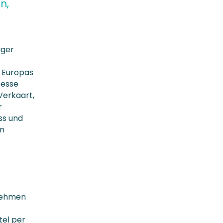
n,
iger
f Europas
zesse
 Verkaart,
r
ss und
an
rnehmen
tel per