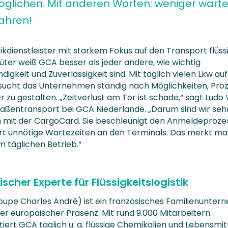
öglichen. Mit anderen Worten: weniger warte
ahren!
tikdienstleister mit starkem Fokus auf den Transport flüss
ter weiß GCA besser als jeder andere, wie wichtig
igkeit und Zuverlässigkeit sind. Mit täglich vielen Lkw au
sucht das Unternehmen ständig nach Möglichkeiten, Pro
er zu gestalten. „Zeitverlust am Tor ist schade,“ sagt Ludo
traßentransport bei GCA Niederlande. „Darum sind wir seh
n mit der CargoCard. Sie beschleunigt den Anmeldeproze
rt unnötige Wartezeiten an den Terminals. Das merkt m
im täglichen Betrieb.“
scher Experte für Flüssigkeitslogistik
upe Charles André) ist ein französisches Familienunte
ker europäischer Präsenz. Mit rund 9.000 Mitarbeitern
iert GCA täglich u. a. flüssige Chemikalien und Lebensmit