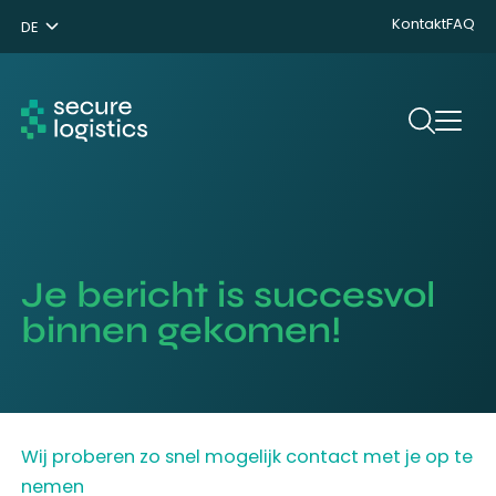
Kontakt
FAQ
DE
NL
ENG
Suchen
Je bericht is succesvol
binnen gekomen!
Wij proberen zo snel mogelijk contact met je op te
nemen