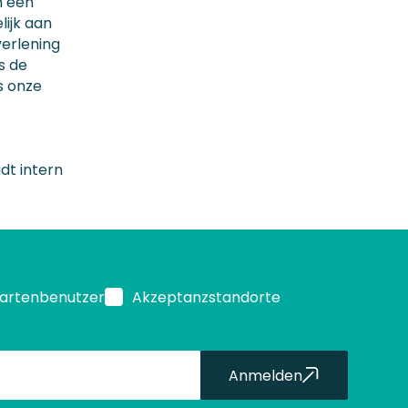
n een
ijk aan
verlening
s de
s onze
dt intern
Kartenbenutzer
Akzeptanzstandorte
Anmelden