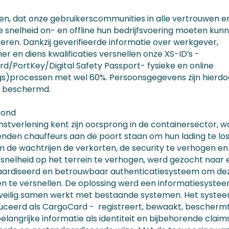
ven, dat onze gebruikerscommunities in alle vertrouwen e
 snelheid on- en offline hun bedrijfsvoering moeten kun
seren. Dankzij geverifieerde informatie over werkgever,
r en diens kwalificaties versnellen onze XS-ID’s -
d/PortKey/Digital Safety Passport- fysieke en online
s)processen met wel 60%. Persoonsgegevens zijn hierdo
l beschermd.
grond
nstverlening kent zijn oorsprong in de containersector, w
enden chauffeurs aan de poort staan om hun lading te lo
m de wachtrijen de verkorten, de security te verhogen en
snelheid op het terrein te verhogen, werd gezocht naar 
ardiseerd en betrouwbaar authenticatiesysteem om de
n te versnellen. De oplossing werd een informatiesystee
veilig samen werkt met bestaande systemen. Het syste
uceerd als CargoCard - registreert, bewaakt, bescherm
belangrijke informatie als identiteit en bijbehorende clai