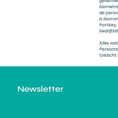
geverifi
biometri
de persoo
is dooro
PortKey,
bedrijfsfi
Alles wa
Persoons
toezicht
Newsletter