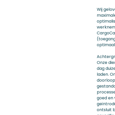
Wij gelo
maximale
optimali
werkneme
CargoCar
(toegang
optimaa
Achter
Onze die
dag duiz
laden. O
doorloop
gestanda
processe
goed en 
geïntrod
ontsluit 