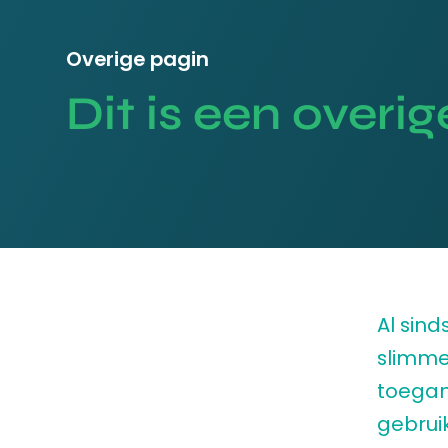
Overige pagin
Dit is een overi
Al sind
slimme
toegan
gebruik