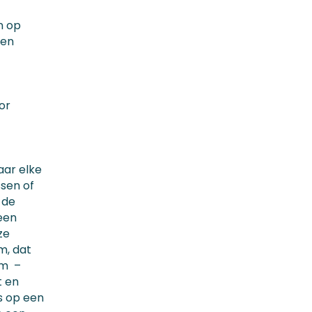
n op
nen
or
aar elke
ssen of
 de
een
ze
m, dat
em –
t en
ms op een