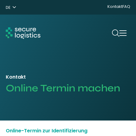
Kontakt
FAQ
DE
NL
ENG
Suchen
Kontakt
Online Termin machen
Online-Termin zur Identifizierung