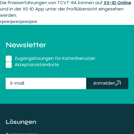
Die Praxiserfahrungen von TCVT-RA können auf
XS-ID Online
und in der XS-ID App unter der Profilübersicht eingesehen
werden.
qweqweqweqwe
Newsletter
Zugangslösungen für Kartenbenutzer
Akzeptanzstandorte
Anmelden
fullName
Lösungen