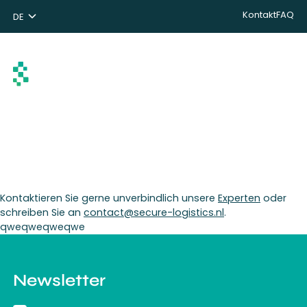
Kontakt
FAQ
DE
NL
ENG
Suchen
Kontaktieren Sie gerne unverbindlich unsere
Experten
oder
schreiben Sie an
contact@secure-logistics.nl
.
qweqweqweqwe
Newsletter