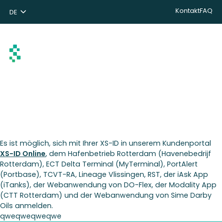
Kontakt
FAQ
DE
NL
ENG
Suchen
Es ist möglich, sich mit Ihrer XS-ID in unserem Kundenportal
XS-ID Online
, dem Hafenbetrieb Rotterdam (Havenebedrijf
Rotterdam), ECT Delta Terminal (MyTerminal), PortAlert
(Portbase), TCVT-RA, Lineage Vlissingen, RST, der iAsk App
(iTanks), der Webanwendung von DO-Flex, der Modality App
(CTT Rotterdam) und der Webanwendung von Sime Darby
Oils anmelden.
qweqweqweqwe