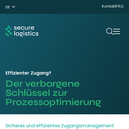
Kontakt
FAQ
DE
NL
ENG
Suchen
Effizienter Zugang?
Der verborgene
Schlüssel zur
Prozessoptimierung
Sicheres und effizientes Zugangsmanagement