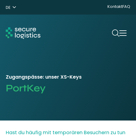
Kontakt
FAQ
DE
NL
ENG
Suchen
Zugangspässe: unser XS-Keys
PortKey
Hast du häufig mit temporären Besuchern zu tun