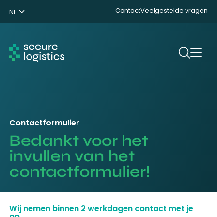
Contact
Veelgestelde vragen
NL
ENG
DE
Zoeken
Contactformulier
Bedankt voor het
invullen van het
contactformulier!
Wij nemen binnen 2 werkdagen contact met je
op.