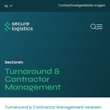
Contact
Veelgestelde vragen
NL
ENG
DE
Zoeken
Sectoren
Turnaround &
Contractor
Management
Turnaround & Contractor Management vereisen