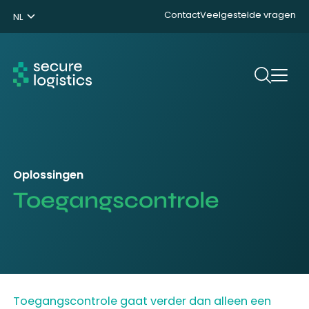
Contact
Veelgestelde vragen
NL
ENG
DE
Zoeken
Oplossingen
Toegangscontrole
Toegangscontrole gaat verder dan alleen een