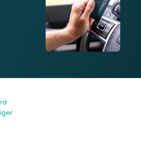
ard
iger