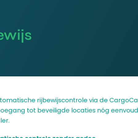
ewijs
tomatische rijbewijscontrole via de CargoC
toegang tot beveiligde locaties nóg eenvoud
ler.