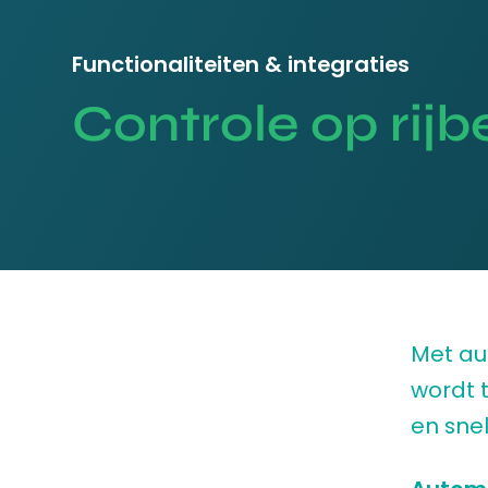
Functionaliteiten & integraties
Controle op rijb
Met au
wordt 
en snel