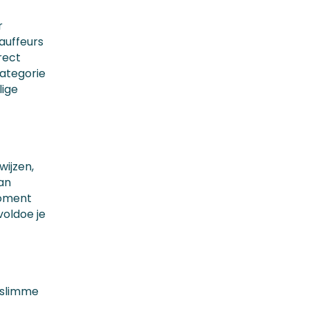
r
auffeurs
rect
categorie
lige
wijzen,
an
moment
voldoe je
 slimme