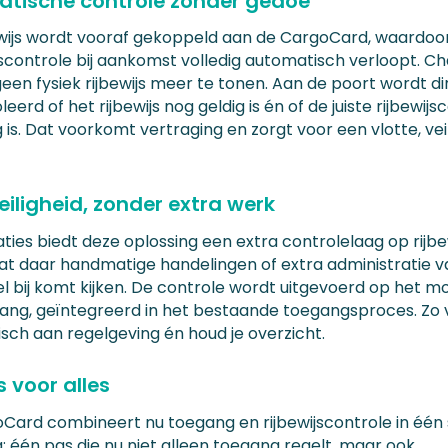
tische controle zonder gedoe
ewijs wordt vooraf gekoppeld aan de CargoCard, waardoo
controle bij aankomst volledig automatisch verloopt. Ch
een fysiek rijbewijs meer te tonen. Aan de poort wordt di
eerd of het rijbewijs nog geldig is én of de juiste rijbewijs
is. Dat voorkomt vertraging en zorgt voor een vlotte, vei
eiligheid, zonder extra werk
ties biedt deze oplossing een extra controlelaag op rijbe
at daar handmatige handelingen of extra administratie v
l bij komt kijken. De controle wordt uitgevoerd op het 
ang, geïntegreerd in het bestaande toegangsproces. Zo 
sch aan regelgeving én houd je overzicht.
 voor alles
Card combineert nu toegang en rijbewijscontrole in één
: één pas die nu niet alleen toegang regelt, maar ook