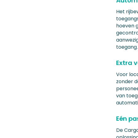
Automa
Het rijb
toegangs
hoeven g
gecontrol
aanwezig 
toegang.
Extra v
Voor loca
zonder d
personee
van toeg
automati
Eén pas
De Cargo
oplossing