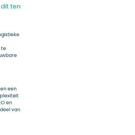
dit ten
ogistieke
 te
rouwbare
s en een
lexiteit
EO en
deel van