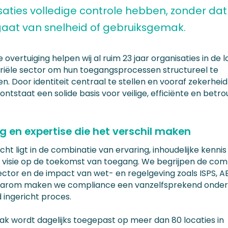
saties volledige controle hebben, zonder dat 
gaat van snelheid of gebruiksgemak.
e overtuiging helpen wij al ruim 23 jaar organisaties in de l
triële sector om hun toegangsprocessen structureel te
n. Door identiteit centraal te stellen en vooraf zekerheid
ontstaat een solide basis voor veilige, efficiënte en bet
ng en expertise die het verschil maken
ht ligt in de combinatie van ervaring, inhoudelijke kenni
ke visie op de toekomst van toegang. We begrijpen de comp
ector en de impact van wet- en regelgeving zoals ISPS, A
aarom maken we compliance een vanzelfsprekend onder
 ingericht proces.
ak wordt dagelijks toegepast op meer dan 80 locaties in