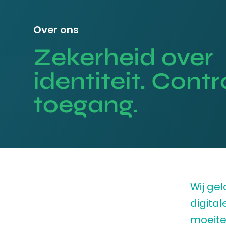
Over ons
Zekerheid over
identiteit. Contr
toegang.
Wij ge
digital
moeitel