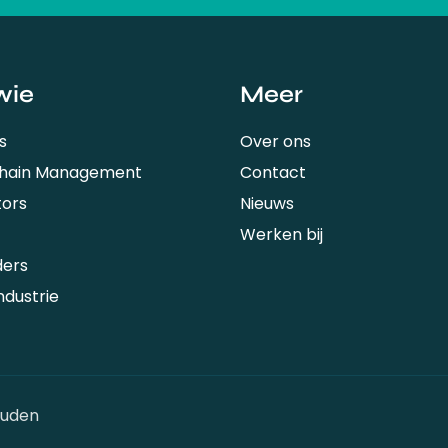
wie
Meer
s
Over ons
Chain Management
Contact
tors
Nieuws
Werken bij
ders
ndustrie
ouden