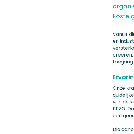
organi
koste 
Vanuit di
en indus
versterke
creëren, 
toegang.
Ervari
Onze krac
duidelij
van de s
BRZO. D
een goed
Die aanp