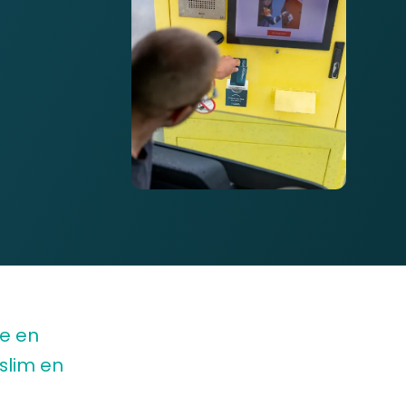
ke en
 slim en