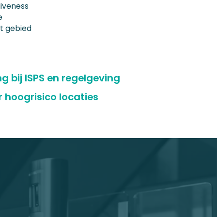
liveness
e
et gebied
g bij ISPS en regelgeving
r hoogrisico locaties