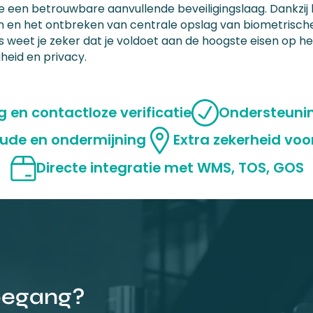
ie een betrouwbare aanvullende beveiligingslaag. Dankzij 
n en het ontbreken van centrale opslag van biometrisch
 weet je zeker dat je voldoet aan de hoogste eisen op h
gheid en privacy.
 en contactloze verificatie
Ondersteunin
aude en ondermijning
Extra zekerheid voo
Directe integratie met WMS, TOS, GOS
toegang?