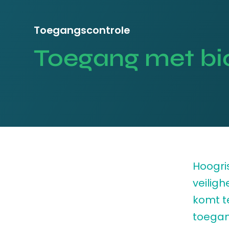
Toegangscontrole
Toegang met bi
Hoogri
veilig
komt t
toegan