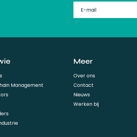
fullName
wie
Meer
s
Over ons
Chain Management
Contact
tors
Nieuws
Werken bij
ders
ndustrie