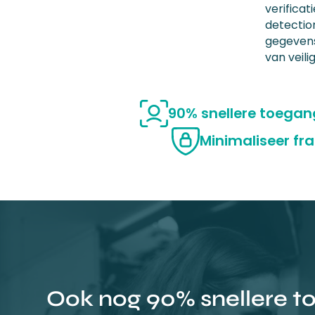
verificat
detectio
gegevens
van veili
90% snellere toegang
Minimaliseer fr
Ook nog 90% snellere 