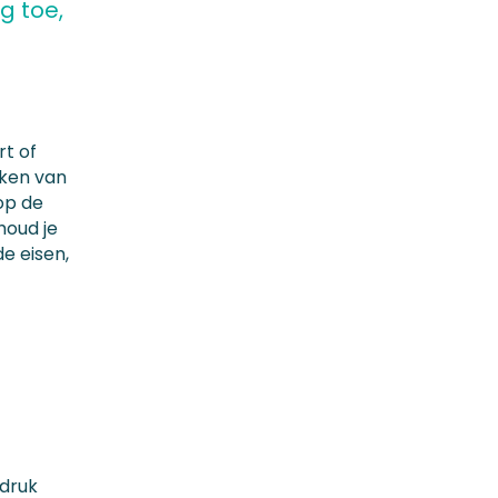
g toe,
rt of
aken van
op de
houd je
e eisen,
fdruk