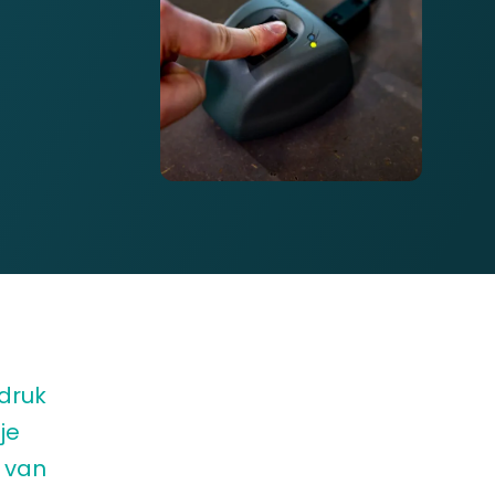
 druk
je
k van