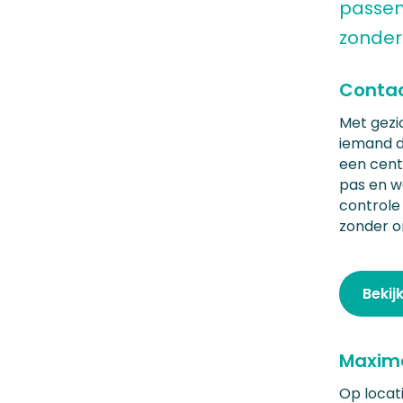
passen
zonder
Contac
Met gezic
iemand da
een cent
pas en wo
controle 
zonder o
Bekij
Maxima
Op locati