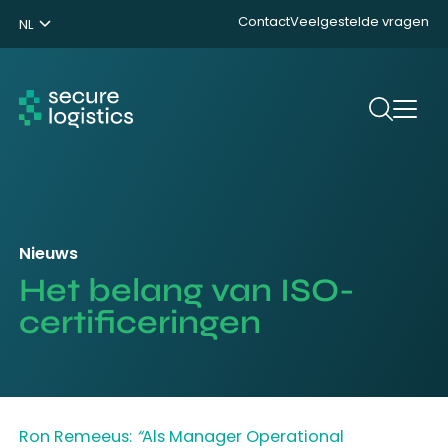
Contact
Veelgestelde vragen
NL
ENG
DE
Zoeken
Nieuws
Het belang van ISO-
certificeringen
Ron Remeeus:
“
Als Manager Operational