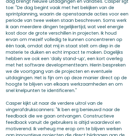
dag brengt nieuwe uitdagingen en variaties. Casper ligt
toe: "De dag begint vaak met het bekijken van de
sprintplanning, waarin de openstaande acties voor een
periode van twee weken staan beschreven. Soms werk
ik aan meerdere dingen tegelijkertijd, wat veel energie
kost door de grote verschillen in projecten. Ik houd
ervan om mezelf volledig te kunnen concentreren op
één taak, omdat dat mij in staat stelt om diep in de
materie te duiken en echt impact te maken. Dagelijks
hebben we ook een ‘daily stand-up’, een kort overleg
met het software developmentteam. Hierin bespreken
we de voortgang van de projecten en eventuele
uitdagingen. Het is fijn om op deze manier direct op de
hoogte te blijven van elkaars werkzaamheden en om
snel knelpunten te identificeren."
Casper kijkt uit naar de verdere uitrol van de
vingerafdrukscanners: "Ik ben erg benieuwd naar de
feedback die we gaan ontvangen. Constructieve
feedback vanuit de gebruikers is altijd waardevol en
motiverend. Ik verheug me erop om te blijven werken
aan innovatieve projecten die direct bijdragen aan de