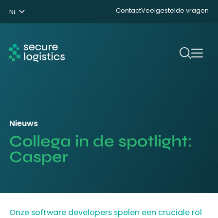
Contact
Veelgestelde vragen
NL
ENG
DE
Zoeken
Nieuws
Collega in de spotlight:
Casper
Onze software developers spelen een cruciale rol