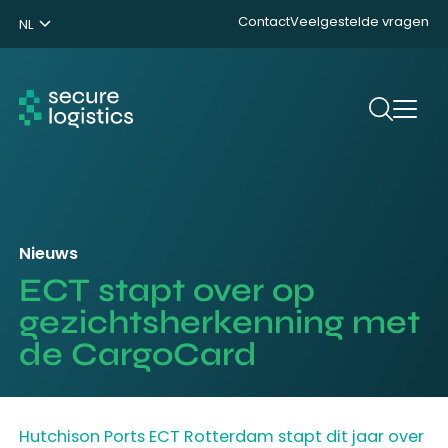
Contact
Veelgestelde vragen
NL
ENG
DE
Zoeken
Nieuws
ECT stapt over op
gezichtsherkenning met
de CargoCard
Hutchison Ports ECT Rotterdam stapt dit jaar over