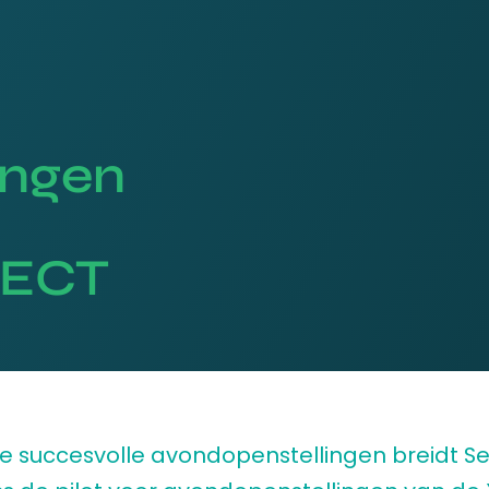
ingen
s ECT
e succesvolle avondopenstellingen breidt S