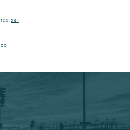
rtaal
XS-
 op