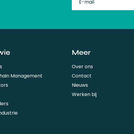
fullName
wie
Meer
s
Over ons
Chain Management
Contact
tors
Nieuws
Werken bij
ders
ndustrie