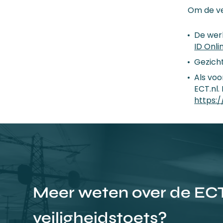
Om de vei
De wer
ID Onli
Gezich
Als voo
ECT.nl.
https:/
Meer weten over de EC
veiligheidstoets?