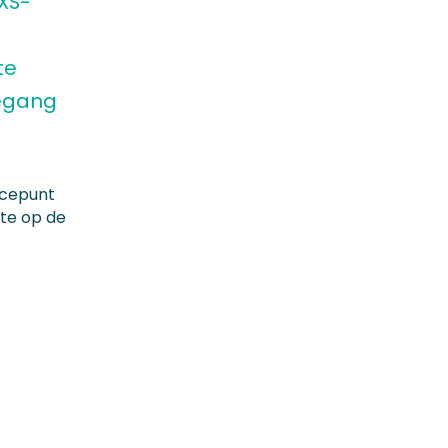
 XS-
te
oegang
icepunt
te op de