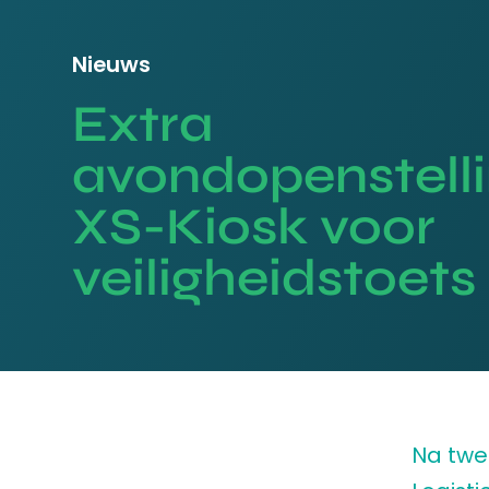
Nieuws
Extra
avondopenstell
XS-Kiosk voor
veiligheidstoet
Na twe