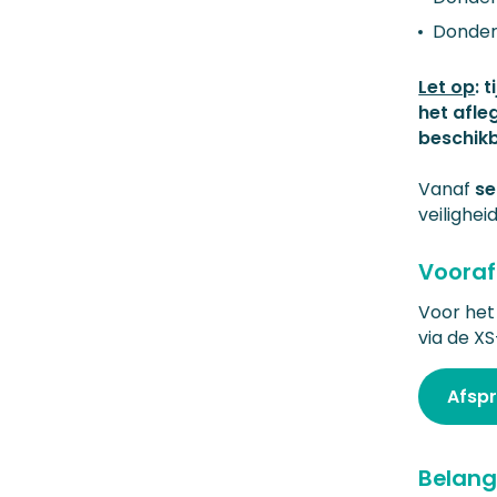
Donder
Let op
: 
het afle
beschik
Vanaf
se
veilighe
Vooraf
Voor het 
via de XS
Afsp
Belang