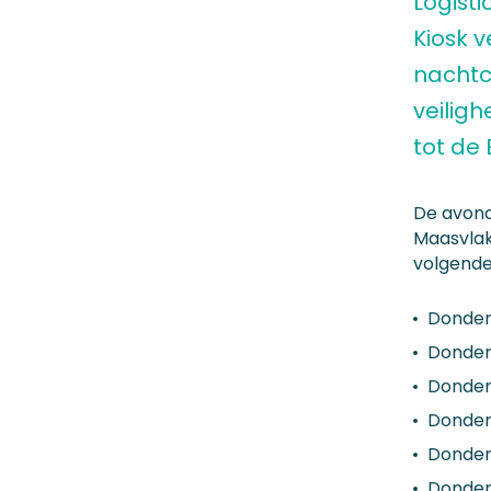
Logist
Kiosk 
nachtc
veilig
tot de
De avond
Maasvlak
volgende
Donderd
Donder
Donderd
Donderd
Donder
Donder