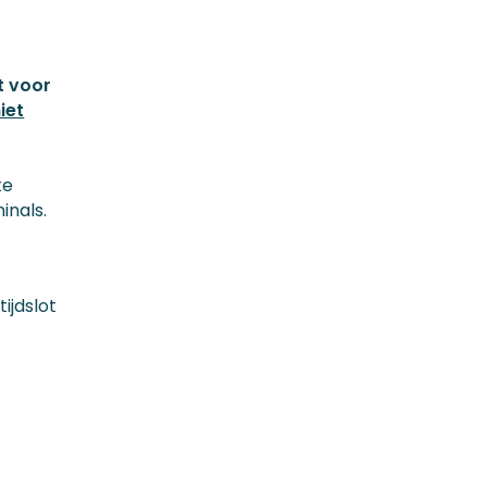
t voor
iet
te
inals.
ijdslot