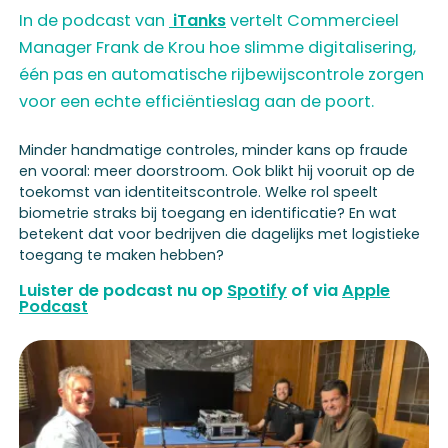
In de podcast van
iTanks
vertelt Commercieel
Manager Frank de Krou hoe slimme digitalisering,
één pas en automatische rijbewijscontrole zorgen
voor een echte efficiëntieslag aan de poort.
Minder handmatige controles, minder kans op fraude
en vooral: meer doorstroom. Ook blikt hij vooruit op de
toekomst van identiteitscontrole. Welke rol speelt
biometrie straks bij toegang en identificatie? En wat
betekent dat voor bedrijven die dagelijks met logistieke
toegang te maken hebben?
Luister de podcast nu op
Spotify
of via
Apple
Podcast