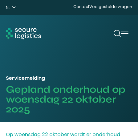
Contact
Veelgestelde vragen
NL
ENG
DE
Zoeken
Servicemelding
Gepland onderhoud op
woensdag 22 oktober
2025
Op woensdag 22 oktober wordt er onderhoud