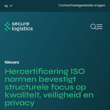
Contact
Veelgestelde vragen
NL
ENG
DE
Zoeken
Nieuws
Hercertificering ISO
normen bevestigt
structurele focus op
kwaliteit, veiligheid en
privacy