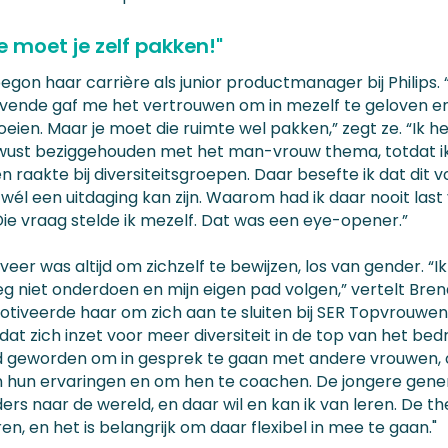
e moet je zelf pakken!"
gon haar carrière als junior productmanager bij Philips. 
evende gaf me het vertrouwen om in mezelf te geloven e
oeien. Maar je moet die ruimte wel pakken,” zegt ze. “Ik 
wust beziggehouden met het man-vrouw thema, totdat i
 raakte bij diversiteitsgroepen. Daar besefte ik dat dit v
wél een uitdaging kan zijn. Waarom had ik daar nooit last
ie vraag stelde ik mezelf. Dat was een eye-opener.”
fveer was altijd om zichzelf te bewijzen, los van gender. “Ik
g niet onderdoen en mijn eigen pad volgen,” vertelt Brend
motiveerde haar om zich aan te sluiten bij SER Topvrouwen
at zich inzet voor meer diversiteit in de top van het bedri
lid geworden om in gesprek te gaan met andere vrouwen,
n hun ervaringen en om hen te coachen. De jongere genera
ers naar de wereld, en daar wil en kan ik van leren. De t
n, en het is belangrijk om daar flexibel in mee te gaan."