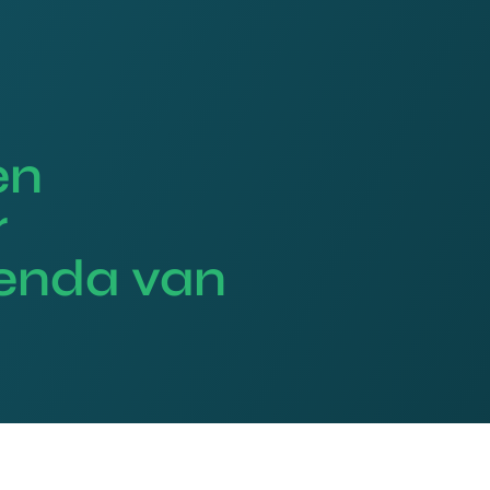
en
r
renda van