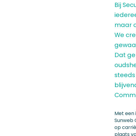
Bij Sec
iederee
maar o
We cre
gewaar
Dat gel
oudshe
steeds
blijve
Commer
Met een i
Sunweb Gr
op carriè
plaats v