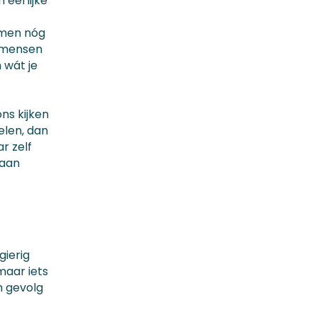
n eerlijke
amen nóg
e mensen
 wát je
ns kijken
kelen, dan
r zelf
 aan
gierig
maar iets
n gevolg