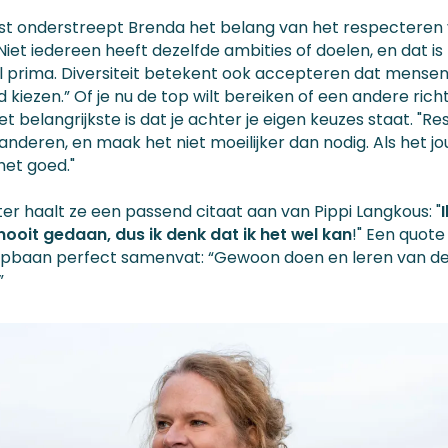
t onderstreept Brenda het belang van het respecteren
Niet iedereen heeft dezelfde ambities of doelen, en dat is
 prima. Diversiteit betekent ook accepteren dat mense
 kiezen.” Of je nu de top wilt bereiken of een andere rich
het belangrijkste is dat je achter je eigen keuzes staat. "R
 anderen, en maak het niet moeilijker dan nodig. Als het j
 het goed."
iter haalt ze een passend citaat aan van Pippi Langkous: "
nooit gedaan, dus ik denk dat ik het wel kan
!" Een quote
opbaan perfect samenvat: “Gewoon doen en leren van d
”