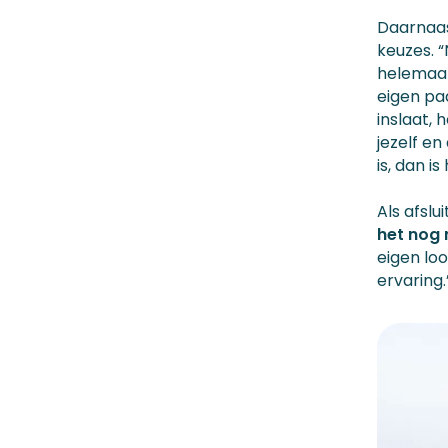
Daarnaas
keuzes. “
helemaal
eigen pad
inslaat, 
jezelf en
is, dan is
Als afslu
het nog 
eigen lo
ervaring.