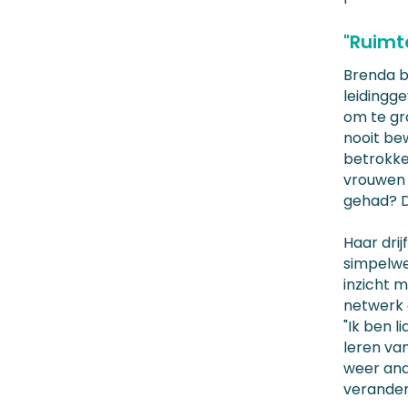
"Ruimt
Brenda be
leidingg
om te gr
nooit be
betrokken
vrouwen 
gehad? D
Haar drij
simpelwe
inzicht 
netwerk d
"Ik ben 
leren va
weer and
verandere