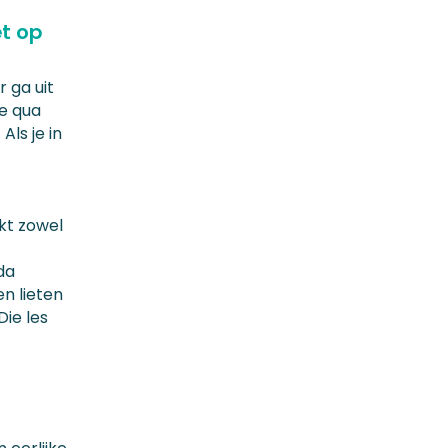
et op
 ga uit
je qua
Als je in
kt zowel
da
en lieten
Die les
r