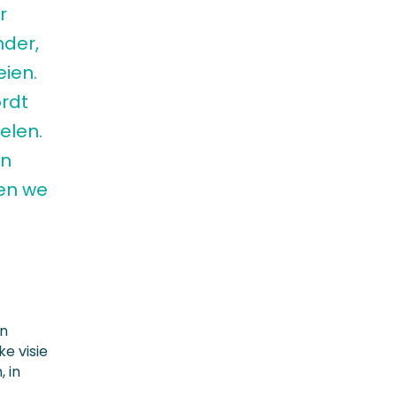
r
nder,
ien.
rdt
elen.
an
en we
en
e visie
 in