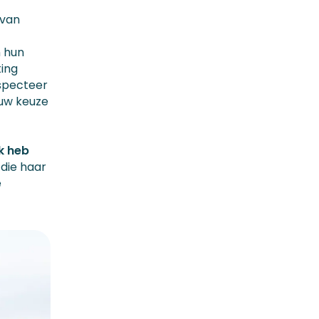
 van
n hun
ting
especteer
ouw keuze
Ik heb
 die haar
e