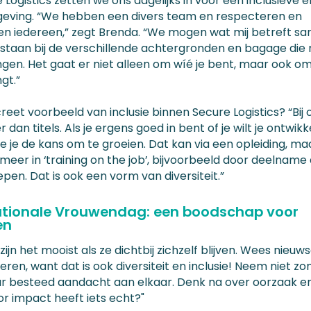
e Logistics zetten we ons dagelijks in voor een inclusieve e
ving. “We hebben een divers team en respecteren en
n iedereen,” zegt Brenda. “We mogen wat mij betreft s
ilstaan bij de verschillende achtergronden en bagage di
en. Het gaat er niet alleen om wíé je bent, maar ook om
gt.”
eet voorbeeld van inclusie binnen Secure Logistics? “Bij o
 dan titels. Als je ergens goed in bent of je wilt je ontwik
 je de kans om te groeien. Dat kan via een opleiding, maa
 meer in ‘training on the job’, bijvoorbeeld door deelname
pen. Dat is ook een vorm van diversiteit.”
ationale Vrouwendag: een boodschap voor
en
ijn het mooist als ze dichtbij zichzelf blijven. Wees nieuws
ren, want dat is ook diversiteit en inclusie! Neem niet zo
r besteed aandacht aan elkaar. Denk na over oorzaak e
or impact heeft iets echt?"