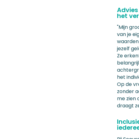
Advies
het ver
"Mijn gr
van je e
waarden n
jezelf ge
Ze erken
belangrij
achtergr
het indivi
Op de vr
zonder a
me zien 
draagt ze
Inclusi
iedere