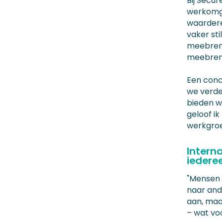
Bij Secur
werkomge
waardere
vaker st
meebreng
meebren
Een concr
we verder
bieden we
geloof ik
werkgroe
Intern
iedere
"Mensen z
naar ande
aan, maa
– wat vo