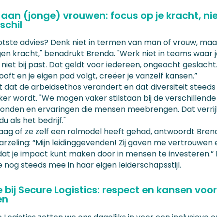
 aan (jonge) vrouwen: focus op je kracht, ni
schil
ootste advies? Denk niet in termen van man of vrouw, maar
igen kracht," benadrukt Brenda. "Werk niet in teams waar 
iet bij past. Dat geldt voor iedereen, ongeacht geslacht. 
looft en je eigen pad volgt, creëer je vanzelf kansen.”
t dat de arbeidsethos verandert en dat diversiteit steeds
ker wordt. "We mogen vaker stilstaan bij de verschillende
onden en ervaringen die mensen meebrengen. Dat verrij
du als het bedrijf."
aag of ze zelf een rolmodel heeft gehad, antwoordt Bren
arzeling: “Mijn leidinggevenden! Zij gaven me vertrouwen 
dat je impact kunt maken door in mensen te investeren.” 
 nog steeds mee in haar eigen leiderschapsstijl.
e bij Secure Logistics: respect en kansen voo
en