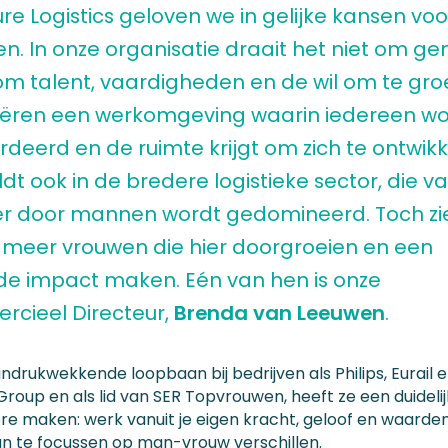
ure Logistics geloven we in gelijke kansen voo
n. In onze organisatie draait het niet om ge
m talent, vaardigheden en de wil om te groe
ëren een werkomgeving waarin iedereen wo
deerd en de ruimte krijgt om zich te ontwikk
dt ook in de bredere logistieke sector, die v
r door mannen wordt gedomineerd. Toch zi
 meer vrouwen die hier doorgroeien en een
nde impact maken. Eén van hen is onze
cieel Directeur,
Brenda van Leeuwen
.
ndrukwekkende loopbaan bij bedrijven als Philips, Eurail 
oup en als lid van SER Topvrouwen, heeft ze een duidelijk
re maken: werk vanuit je eigen kracht, geloof en waarden,
an te focussen op man-vrouw verschillen.