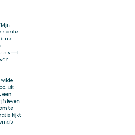
“Mijn
n ruimte
heb me
k
oor veel
 van
 wilde
a. Dit
, een
jfsleven.
 om te
tie kijkt
hema's