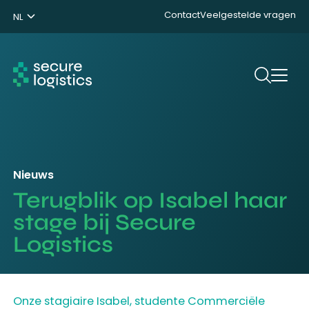
Contact
Veelgestelde vragen
NL
ENG
DE
Zoeken
Nieuws
Terugblik op Isabel haar
stage bij Secure
Logistics
Onze stagiaire Isabel, studente Commerciële