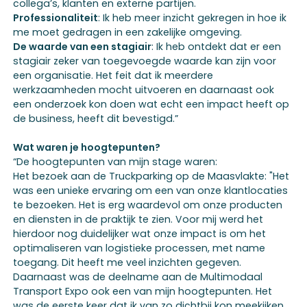
collega’s, klanten en externe partijen.
Professionaliteit
: Ik heb meer inzicht gekregen in hoe ik
me moet gedragen in een zakelijke omgeving.
De waarde van een stagiair
: Ik heb ontdekt dat er een
stagiair zeker van toegevoegde waarde kan zijn voor
een organisatie. Het feit dat ik meerdere
werkzaamheden mocht uitvoeren en daarnaast ook
een onderzoek kon doen wat echt een impact heeft op
de business, heeft dit bevestigd.”
Wat waren je hoogtepunten?
“De hoogtepunten van mijn stage waren:
Het bezoek aan de Truckparking op de Maasvlakte: "Het
was een unieke ervaring om een van onze klantlocaties
te bezoeken. Het is erg waardevol om onze producten
en diensten in de praktijk te zien. Voor mij werd het
hierdoor nog duidelijker wat onze impact is om het
optimaliseren van logistieke processen, met name
toegang. Dit heeft me veel inzichten gegeven.
Daarnaast was de deelname aan de Multimodaal
Transport Expo ook een van mijn hoogtepunten. Het
was de eerste keer dat ik van zo dichtbij kon meekijken