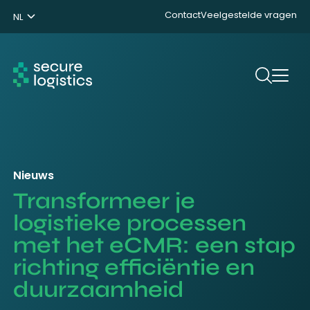
Contact
Veelgestelde vragen
NL
ENG
DE
Zoeken
Nieuws
Transformeer je
logistieke processen
met het eCMR: een stap
richting efficiëntie en
duurzaamheid