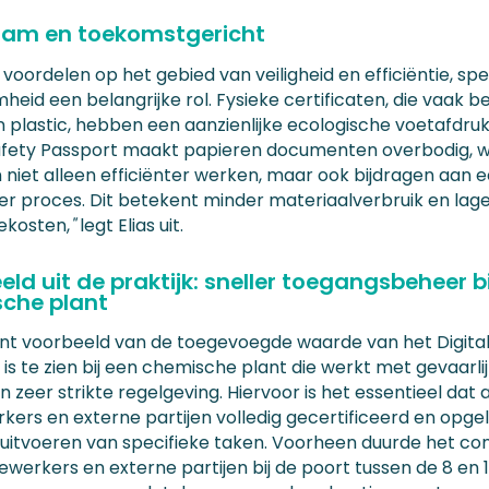
am en toekomstgericht
voordelen op het gebied van veiligheid en efficiëntie, spe
eid een belangrijke rol. Fysieke certificaten, die vaak b
n plastic, hebben een aanzienlijke ecologische voetafdru
Safety Passport maakt papieren documenten overbodig, 
n niet alleen efficiënter werken, maar ook bijdragen aan 
r proces. Dit betekent minder materiaalverbruik en lag
iekosten,
"
legt Elias uit.
ld uit de praktijk: sneller toegangsbeheer b
che plant
nt voorbeeld van de toegevoegde waarde van het Digital
is te zien bij een chemische plant die werkt met gevaarli
n zeer strikte regelgeving. Hiervoor is het essentieel dat a
ers en externe partijen volledig gecertificeerd en opgele
 uitvoeren van specifieke taken. Voorheen duurde het co
werkers en externe partijen bij de poort tussen de 8 en 