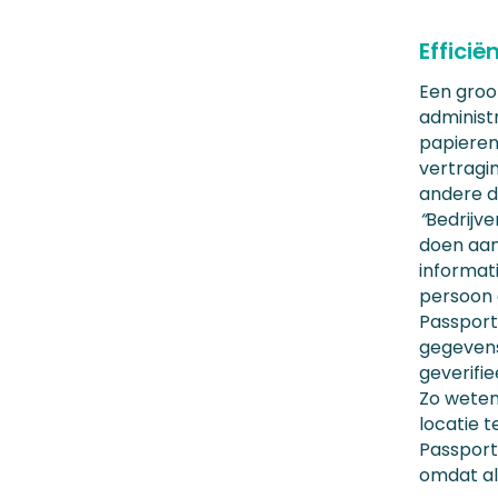
Efficië
Een groo
administ
papieren 
vertragin
andere d
“
Bedrijv
doen aan 
informati
persoon 
Passport
gegevens
geverifie
Zo weten
locatie 
Passport
omdat al