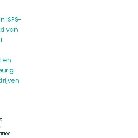
n ISPS-
ed van
t
t en
urig
drijven
t
n
ties