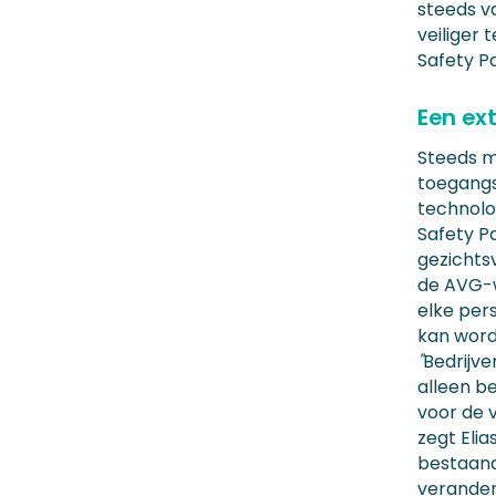
steeds v
veiliger 
Safety P
Een ex
Steeds m
toegangs
technolo
Safety P
gezichtsv
de AVG-w
elke per
kan word
"
Bedrijv
alleen b
voor de v
zegt Elia
bestaand
verander