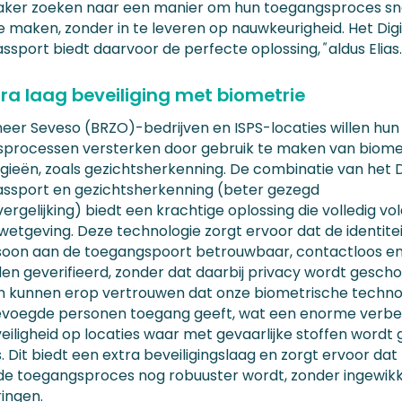
aker zoeken naar een manier om hun toegangsproces sne
te maken, zonder in te leveren op nauwkeurigheid. Het Digi
assport biedt daarvoor de perfecte oplossing,
"
aldus Elias
tra laag beveiliging met biometrie
eer Seveso (BRZO)-bedrijven en ISPS-locaties willen hun
processen versterken door gebruik te maken van biome
gieën, zoals gezichtsherkenning. De combinatie van het D
assport en gezichtsherkenning (beter gezegd
ergelijking) biedt een krachtige oplossing die volledig vo
etgeving. Deze technologie zorgt ervoor dat de identite
soon aan de toegangspoort betrouwbaar, contactloos en
en geverifieerd, zonder dat daarbij privacy wordt gesch
en kunnen erop vertrouwen dat onze biometrische techno
evoegde personen toegang geeft, wat een enorme verbet
eiligheid op locaties waar met gevaarlijke stoffen wordt 
s. Dit biedt een extra beveiligingslaag en zorgt ervoor dat
e toegangsproces nog robuuster wordt, zonder ingewik
ingen.