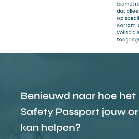
biometri
dat alle
op specif
Kortom, 
volledig
toegangsp
Benieuwd naar hoe het 
Safety Passport jouw or
kan helpen?