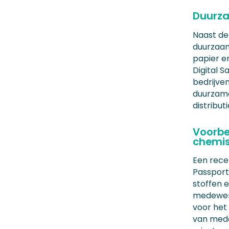
Duurza
Naast de 
duurzaamh
papier e
Digital 
bedrijve
duurzame
distribut
Voorbee
chemis
Een rece
Passport 
stoffen e
medewerk
voor het
van mede