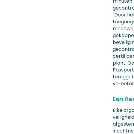
minuten
gecontro
"Door he
toegangsp
medewerk
gekoppel
beveilig
gecontrol
certific
plant. Oo
Passport
teruggeb
verbeter
Een fl
Elke org
veilighei
afgestem
inachtne