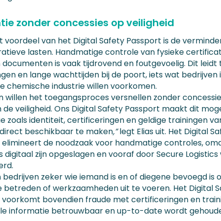
ntie zonder concessies op veiligheid
t voordeel van het Digital Safety Passport is de verminde
ratieve lasten. Handmatige controle van fysieke certifica
documenten is vaak tijdrovend en foutgevoelig. Dit leidt 
gen en lange wachttijden bij de poort, iets wat bedrijven 
e chemische industrie willen voorkomen.
en willen het toegangsproces versnellen zonder concessie
de veiligheid. Ons Digital Safety Passport maakt dit moge
e zoals identiteit, certificeringen en geldige trainingen v
direct beschikbaar te maken
,”
legt Elias uit. Het Digital S
 elimineert de noodzaak voor handmatige controles, omd
 digitaal zijn opgeslagen en vooraf door Secure Logistic
erd.
 bedrijven zeker wie iemand is en of diegene bevoegd is
te betreden of werkzaamheden uit te voeren. Het Digital S
 voorkomt bovendien fraude met certificeringen en train
le informatie betrouwbaar en up-to-date wordt gehoud