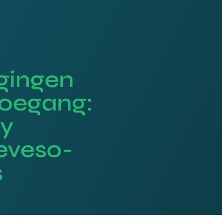
agingen
toegang:
ty
eveso-
s