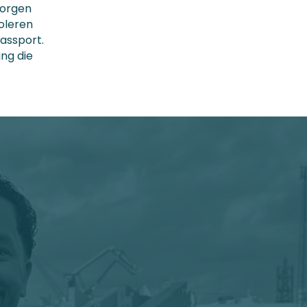
zorgen
oleren
Passport.
ng die