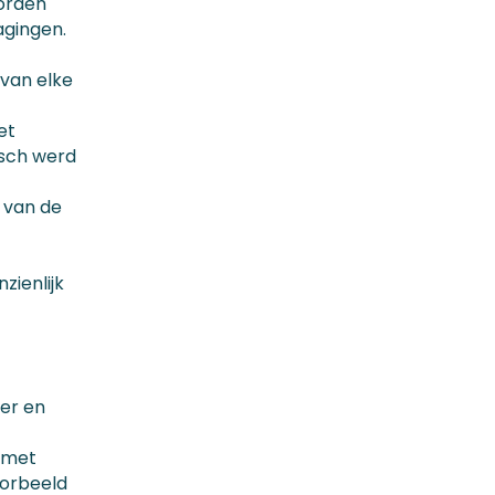
orden
agingen.
 van elke
et
isch werd
n van de
zienlijk
eer en
 met
oorbeeld