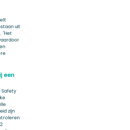
elt
estaan uit
k.
"
Het
waardoor
een
ere
ij een
 Safety
jke
lle
id zijn
ntroleren
12