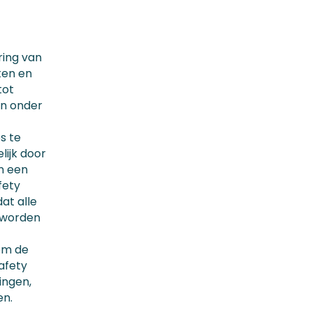
ring van
ten en
tot
in onder
s te
lijk door
an een
afety
at alle
s worden
 om de
afety
ingen,
en.