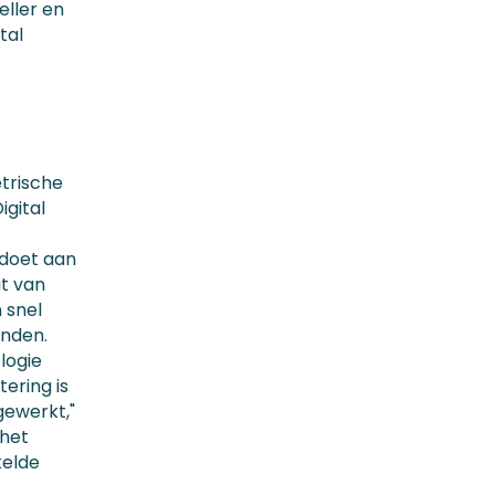
ller en
tal
.
trische
igital
ldoet aan
it van
 snel
onden.
logie
ering is
gewerkt,"
 het
kelde