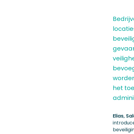
Bedrij
locati
beveili
gevaarl
veiligh
bevoeg
worden 
het to
admini
Elias, Sa
introduc
beveilig