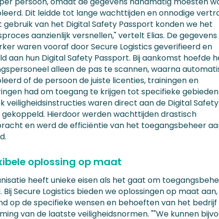
 per persoon, omdat de gegevens handmatig moesten w
leerd. Dit leidde tot lange wachttijden en onnodige vertr
t gebruik van het Digital Safety Passport konden we het
roces aanzienlijk versnellen," vertelt Elias. De gegevens
er waren vooraf door Secure Logistics geverifieerd en
d aan hun Digital Safety Passport. Bij aankomst hoefde h
ingspersoneel alleen de pas te scannen, waarna automat
eerd of de persoon de juiste licenties, trainingen en
eringen had om toegang te krijgen tot specifieke gebiede
k veiligheidsinstructies waren direct aan de Digital Safety
 gekoppeld. Hierdoor werden wachttijden drastisch
racht en werd de efficiëntie van het toegangsbeheer aan
d.
exibele oplossing op maat
anisatie heeft unieke eisen als het gaat om toegangsbeh
d. Bij Secure Logistics bieden we oplossingen op maat aan,
d op de specifieke wensen en behoeften van het bedrijf
ming van de laatste veiligheidsnormen. ""We kunnen bijv