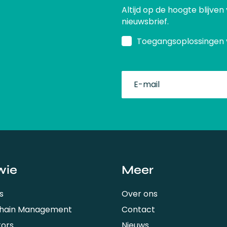
Altijd op de hoogte blijven
nieuwsbrief.
Toegangsoplossingen 
fullName
wie
Meer
s
Over ons
Chain Management
Contact
tors
Nieuws