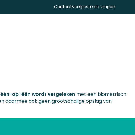
Contact
Veelgestelde vragen
Zoeken
t
één-op-één wordt vergeleken
met een biometrisch
en daarmee ook geen grootschalige opslag van