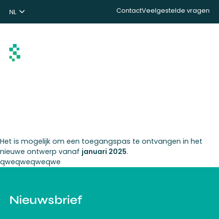
Contact
Veelgestelde vragen
NL
ENG
DE
Zoeken
Het is mogelijk om een toegangspas te ontvangen in het
nieuwe ontwerp vanaf
januari 2025
.
qweqweqweqwe
Nieuwsbrief