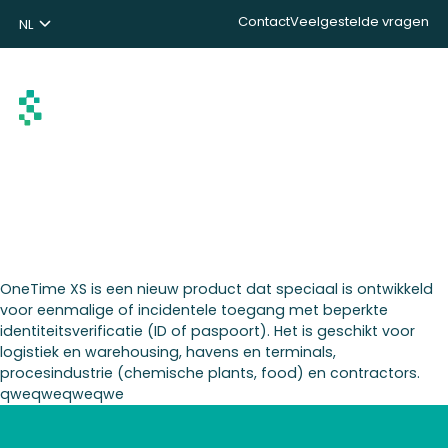
Contact
Veelgestelde vragen
NL
ENG
DE
Zoeken
OneTime XS is een nieuw product dat speciaal is ontwikkeld
voor eenmalige of incidentele toegang met beperkte
identiteitsverificatie (ID of paspoort). Het is geschikt voor
logistiek en warehousing, havens en terminals,
procesindustrie (chemische plants, food) en contractors.
qweqweqweqwe