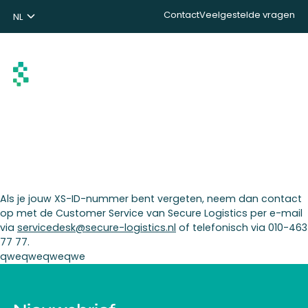
Contact
Veelgestelde vragen
NL
ENG
DE
Zoeken
Als je jouw XS-ID-nummer bent vergeten, neem dan contact
op met de Customer Service van Secure Logistics per e-mail
via
servicedesk@secure-logistics.nl
of telefonisch via 010-463
77 77.
qweqweqweqwe