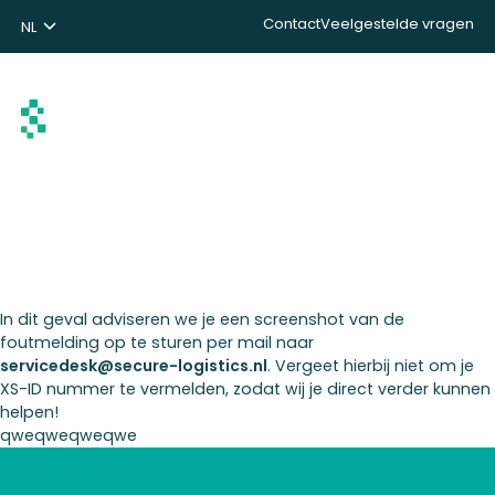
Contact
Veelgestelde vragen
NL
ENG
DE
Zoeken
In dit geval adviseren we je een screenshot van de
foutmelding op te sturen per mail naar
servicedesk@secure-logistics.nl
. Vergeet hierbij niet om je
XS-ID nummer te vermelden, zodat wij je direct verder kunnen
helpen!
qweqweqweqwe