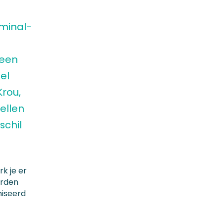
rminal-
 een
el
Krou,
tellen
schil
k je er
orden
niseerd