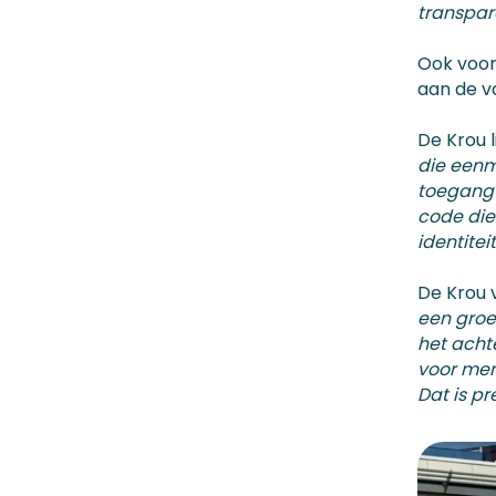
transpara
Ook voor 
aan de v
De Krou li
die eenm
toegang 
code die
identitei
De Krou 
een groei
het acht
voor men
Dat is pr