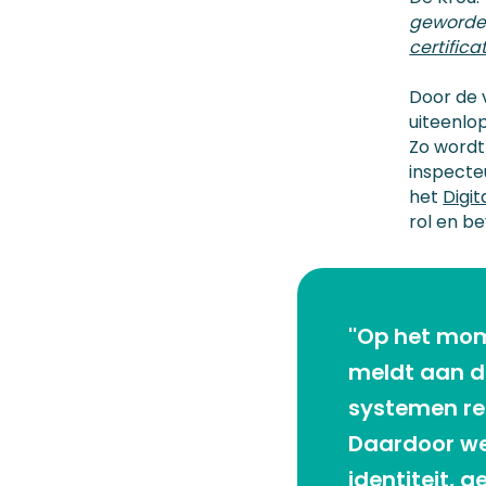
geworden
certifica
Door de 
uiteenlop
Zo word
inspecte
het
Digit
rol en be
''Op het mo
meldt aan de
systemen rea
Daardoor we
identiteit, g