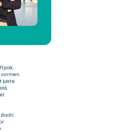
ftpak,
l vormen.
 juiste
eld,
et
Badri.
or
n