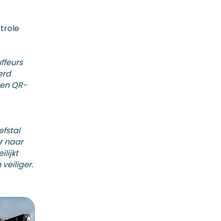
ntrole
ffeurs
erd
een QR-
efstal
er naar
lijkt
veiliger.