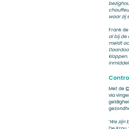
bezighou
chauffeu
waar zij s
Frank de 
al bij d
meldt aa
Daardoor
kloppen.
inmiddel
Contro
Met de
C
via vinge
geldighei
gezondhe
‘
We zijn 
De Krou. 