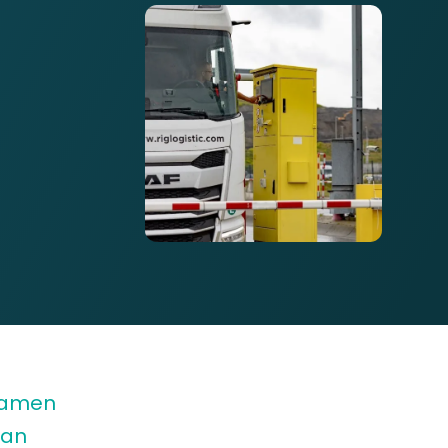
 samen
Van