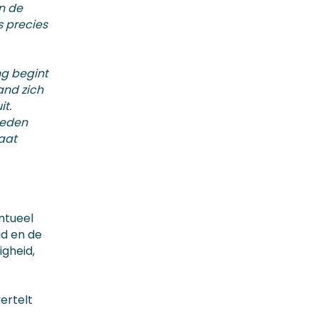
n de
s precies
ng begint
and zich
it.
heden
aat
ntueel
gd en de
igheid,
 vertelt