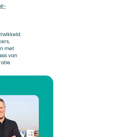
R-
twikkeld.
ers,
en met
sis van
atie.