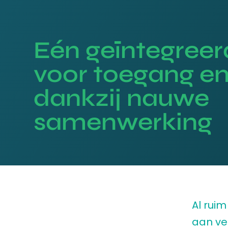
Eén geïntegreer
voor toegang en
dankzij nauwe
samenwerking
Al rui
aan ve