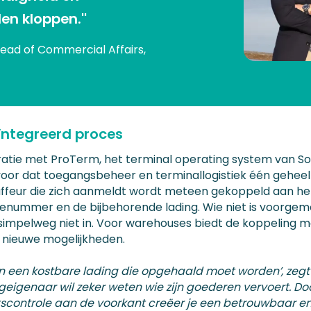
n kloppen.''
Head of Commercial Affairs,
ïntegreerd proces
ratie met ProTerm, het terminal operating system van So
voor dat toegangsbeheer en terminallogistiek één gehee
ffeur die zich aanmeldt wordt meteen gekoppeld aan het
ienummer en de bijbehorende lading. Wie niet is voorgem
simpelweg niet in. Voor warehouses biedt de koppeling m
 nieuwe mogelijkheden.
 een kostbare lading die opgehaald moet worden’, zegt 
ngeigenaar wil zeker weten wie zijn goederen vervoert. Do
itscontrole aan de voorkant creëer je een betrouwbaar e