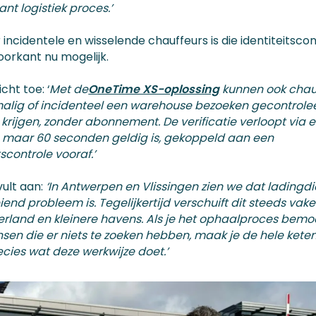
nt logistiek proces.’
incidentele en wisselende chauffeurs is die identiteitsco
oorkant nu mogelijk.
cht toe: ‘
Met de
OneTime XS-oplossing
kunnen ook chau
alig of incidenteel een warehouse bezoeken gecontrole
krijgen, zonder abonnement. De verificatie verloopt via 
 maar 60 seconden geldig is, gekoppeld aan een
tscontrole vooraf.’
vult aan:
‘In Antwerpen en Vlissingen zien we dat ladingdi
end probleem is. Tegelijkertijd verschuift dit steeds vak
erland en kleinere havens. Als je het ophaalproces bemoei
sen die er niets te zoeken hebben, maak je de hele keten 
ecies wat deze werkwijze doet.’