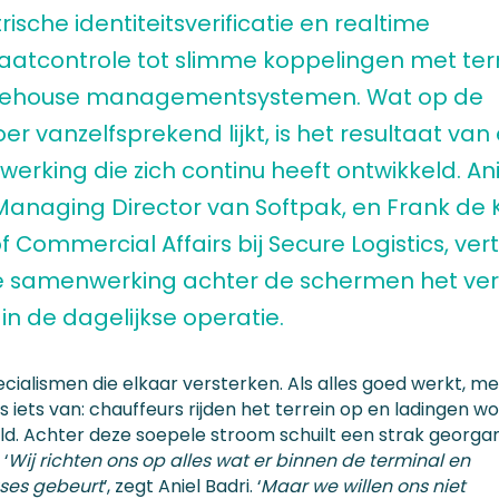
ische identiteitsverificatie en realtime
icaatcontrole tot slimme koppelingen met te
rehouse managementsystemen. Wat op de
er vanzelfsprekend lijkt, is het resultaat van
erking die zich continu heeft ontwikkeld. Ani
 Managing Director van Softpak, en Frank de 
 Commercial Affairs bij Secure Logistics, ver
e samenwerking achter de schermen het ver
in de dagelijkse operatie.
ialismen die elkaar versterken. Als alles goed werkt, mer
s iets van: chauffeurs rijden het terrein op en ladingen w
d. Achter deze soepele stroom schuilt een strak georga
‘
Wij richten ons op alles wat er binnen de terminal en
ses gebeurt
’, zegt Aniel Badri. ‘
Maar we willen ons niet