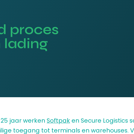
d proces
 lading
m 25 jaar werken
Softpak
en Secure Logistics
ilige toegang tot terminals en warehouses. 