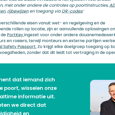
, met onder andere de controles op poortinstructies,
AD
ten
,
rijbewijzen
en toegang via
QR-codes
.’
verschillende eisen vanuit wet- en regelgeving en de
ende rollen op locatie, zijn er aanvullende oplossingen on
t de
PortKey
ingezet voor onder andere douanemedewerk
urs en roeiers, terwijl monteurs en externe partijen werk
al Safety Passport.
Zo krijgt elke doelgroep toegang op ba
voegdheden, zonder dat dit leidt tot vertraging in de oper
ment dat iemand zich
 poort, wisselen onze
ltime informatie uit.
ten we direct dat
eldigheid en