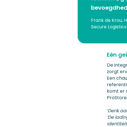
bevoegdhede
Frank de Krou, 
Secure Logistics
Eén ge
De integ
zorgt er
Een chau
referent
komt er 
ProStore
‘
Denk aan
‘De ladi
identite