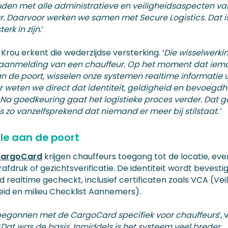
den met alle administratieve en veiligheidsaspecten va
r. Daarvoor werken we samen met Secure Logistics. Dat i
terk in zijn.
’
Krou erkent die wederzijdse versterking. ‘
Die wisselwerki
e aanmelding van een chauffeur. Op het moment dat iem
n de poort, wisselen onze systemen realtime informatie u
 weten we direct dat identiteit, geldigheid en bevoegd
 Na goedkeuring gaat het logistieke proces verder. Dat g
s zo vanzelfsprekend dat niemand er meer bij stilstaat.’
le aan de poort
argoCard
krijgen chauffeurs toegang tot de locatie, eve
rafdruk of gezichtsverificatie. De identiteit wordt bevesti
d realtime gecheckt, inclusief certificaten zoals VCA (Veil
id en milieu Checklist Aannemers).
begonnen met de CargoCard specifiek voor chauffeurs
’,
‘
Dat was de basis. Inmiddels is het systeem veel breder