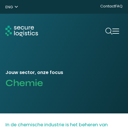
Contact
FAQ
ENG
NL
DE
Search
Jouw sector, onze focus
Chemie
In de chemische industrie is het beheren van