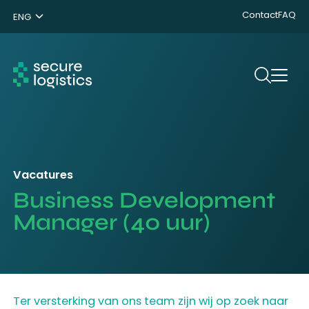
Contact
FAQ
ENG
NL
DE
Search
Vacatures
Business Development
Manager (40 uur)
Ter versterking van ons team zijn wij op zoek naar