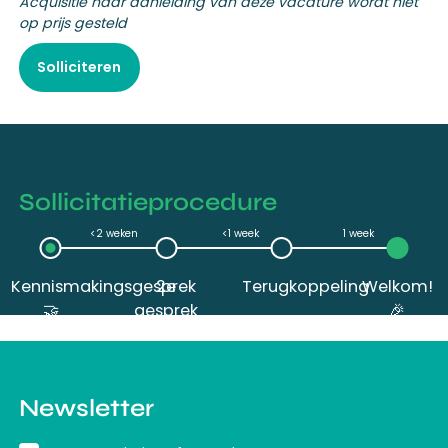
Acquisitie naar aanleiding van deze vacature wordt niet
op prijs gesteld
Solliciteren
Sollicitatieprocedure
<2 weken
<1 week
1 week
Kennismakingsgesprek
2e
Terugkoppeling
Welkom!
🤝
gesprek
🎉
Newsletter