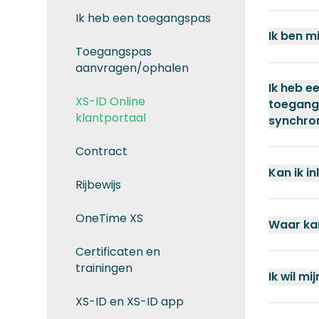
Ik heb een toegangspas
Ik ben m
Toegangspas
aanvragen/ophalen
Ik heb e
XS-ID Online
toegangs
klantportaal
synchron
Contract
Kan ik i
Rijbewijs
OneTime XS
Waar kan
Certificaten en
trainingen
Ik wil mi
XS-ID en XS-ID app