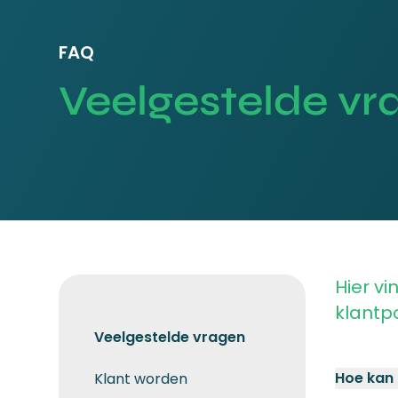
FAQ
Veelgestelde vr
Hier v
klantpo
Veelgestelde vragen
Hoe kan 
Klant worden